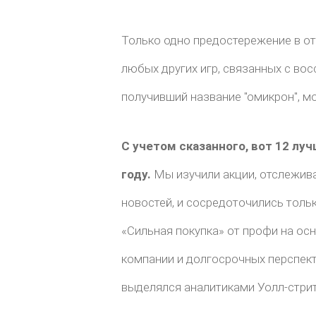
Только одно предостережение в о
любых других игр, связанных с во
получивший название "омикрон", м
С учетом сказанного, вот 12 лу
году.
Мы изучили акции, отслежи
новостей, и сосредоточились тольк
«Сильная покупка» от профи на ос
компании и долгосрочных перспект
выделялся аналитиками Уолл-стрит