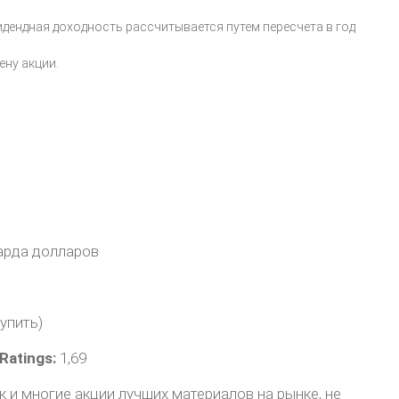
дендная доходность рассчитывается путем пересчета в год
ену акции.
арда долларов
упить)
atings:
1,69
как и многие акции лучших материалов на рынке, не