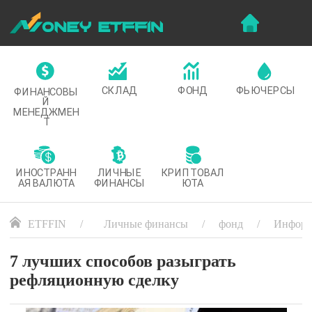
СКЛАД
ФОНД
ФЬЮЧЕРСЫ
ФИНАНСОВЫ
Й
МЕНЕДЖМЕН
Т
ИНОСТРАНН
ЛИЧНЫЕ
КРИПТОВАЛ
АЯ ВАЛЮТА
ФИНАНСЫ
ЮТА
ETFFIN
Личные финансы
фонд
Информ
7 лучших способов разыграть
рефляционную сделку