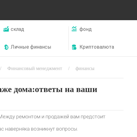
склад
фонд
Личные финансы
Криптовалюта
Финансовый менеджмент
финансы
аже дома:ответы на ваши
Между ремонтом и продажей вам предстоит
ас наверняка возникнут вопросы.