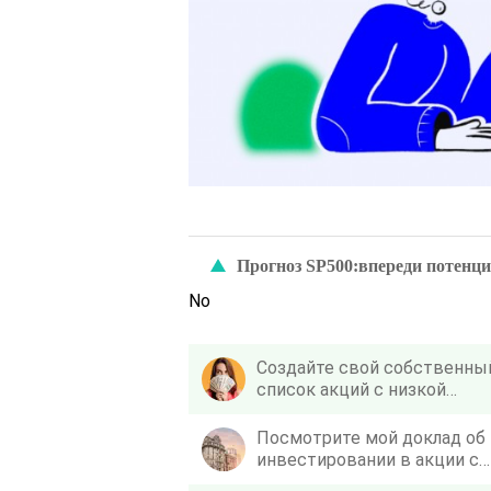
Прогноз SP500:впереди потенциа
No
Создайте свой собственны
список акций с низкой
волатильностью с помощь
этой загрузки NSE
Посмотрите мой доклад об
инвестировании в акции с
низкой волатильностью в 