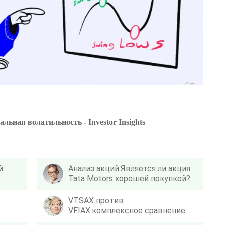
льная волатильность - Investor Insights
й
Анализ акций:Является ли акция
Tata Motors хорошей покупкой?
ю
VTSAX против
VFIAX:комплексное сравнение
Индии
для инвесторов