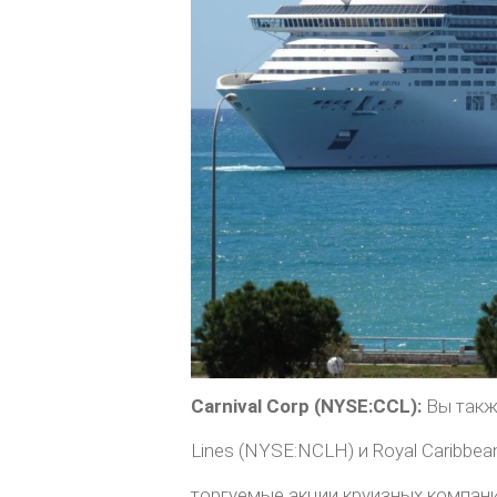
Carnival Corp (NYSE:CCL):
Вы также
Lines (NYSE:NCLH) и Royal Caribbea
торгуемые акции круизных компани