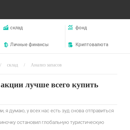
склад
фонд
Личные финансы
Криптовалюта
склад
Анализ запасов
 акции лучше всего купить
, я думаю, у всех нас есть зуд снова отправиться
одиночку остановил глобальную туристическую