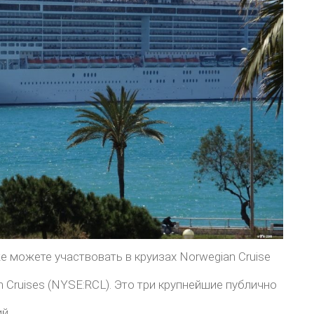
 можете участвовать в круизах Norwegian Cruise
n Cruises (NYSE:RCL). Это три крупнейшие публично
й.