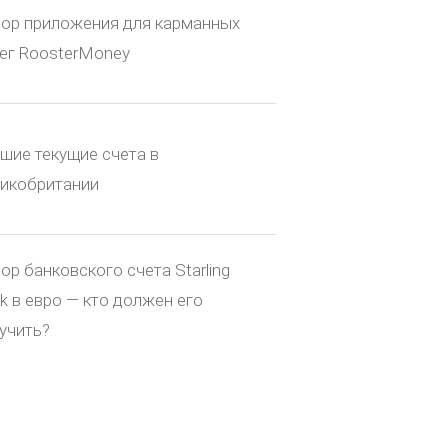
ор приложения для карманных
ег RoosterMoney
шие текущие счета в
икобритании
ор банковского счета Starling
k в евро — кто должен его
учить?