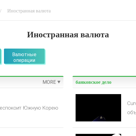
Иностранная валюта
Иностранная валюта
Валютные
операции
MORE
банковское дело
Cur
 беспокоит Южную Корею
объ