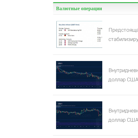
Валютные операции
Предстояща
стабилизир
Внутридневн
доллар США
Внутридневн
доллар США