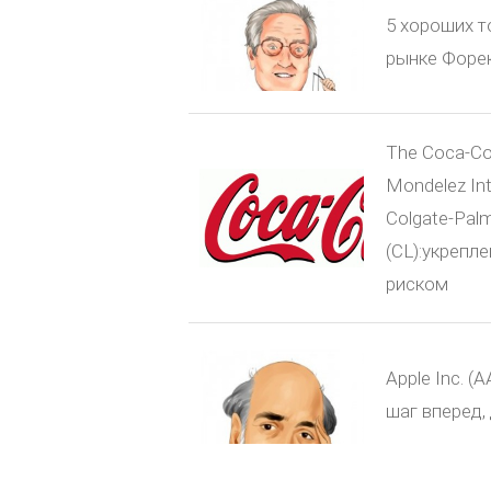
5 хороших т
рынке Форе
The Coca-Co
Mondelez Int
Colgate-Pal
(CL):укрепл
риском
Apple Inc. (
шаг вперед,