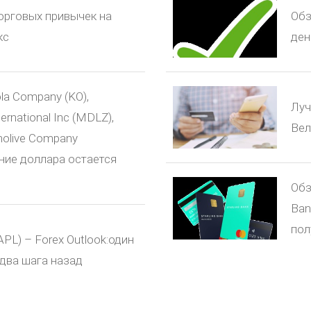
орговых привычек на
Обз
кс
ден
la Company (KO),
Луч
ernational Inc (MDLZ),
Вел
molive Company
ение доллара остается
Обз
Ban
пол
AAPL) – Forex Outlook:один
 два шага назад