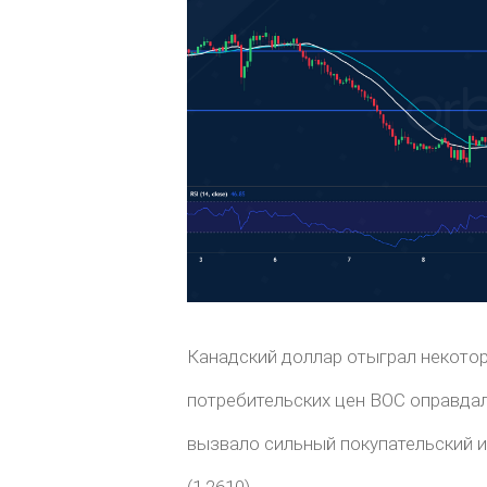
Канадский доллар отыграл некотор
потребительских цен BOC оправда
вызвало сильный покупательский и
(1,2610).