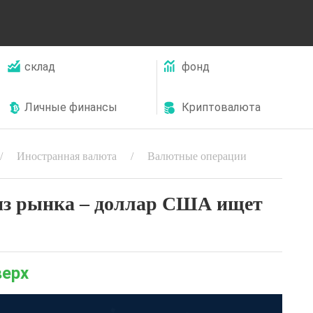
склад
фонд
Личные финансы
Криптовалюта
Иностранная валюта
Валютные операции
из рынка – доллар США ищет
верх