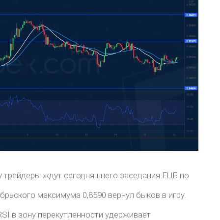
у трейдеры ждут сегодняшнего заседания ЕЦБ по
брьского максимума 0,8590 вернул быков в игру.
SI в зону перекупленности удерживает