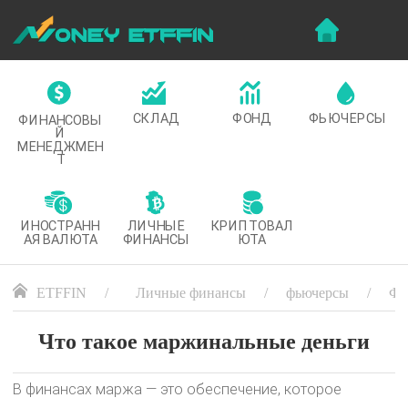
СКЛАД
ФОНД
ФЬЮЧЕРСЫ
ФИНАНСОВЫ
Й
МЕНЕДЖМЕН
Т
ИНОСТРАНН
ЛИЧНЫЕ
КРИПТОВАЛ
АЯ ВАЛЮТА
ФИНАНСЫ
ЮТА
ETFFIN
Личные финансы
фьючерсы
Фь
Что такое маржинальные деньги
В финансах маржа — это обеспечение, которое